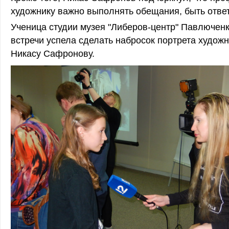
художнику важно выполнять обещания, быть отве
Ученица студии музея "Либеров-центр" Павлючен
встречи успела сделать набросок портрета художн
Никасу Сафронову.