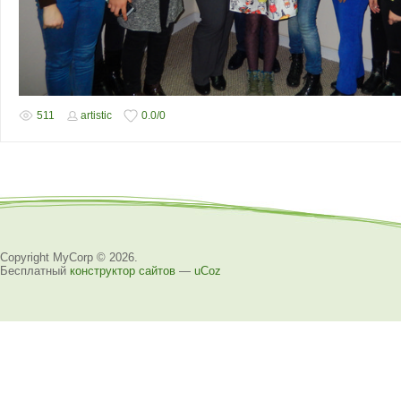
511
artistic
0.0
/
0
Copyright MyCorp © 2026
.
Бесплатный
конструктор сайтов
—
uCoz