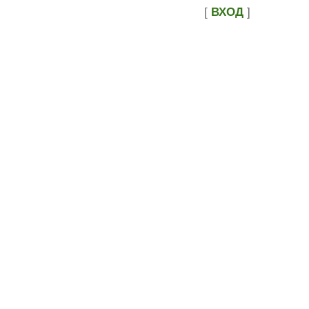
[
ВХОД
]