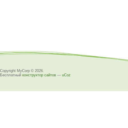
Copyright MyCorp © 2026
.
Бесплатный
конструктор сайтов
—
uCoz