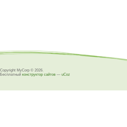
Copyright MyCorp © 2026
.
Бесплатный
конструктор сайтов
—
uCoz