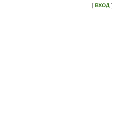
[
ВХОД
]