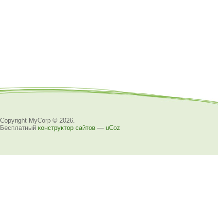
Copyright MyCorp © 2026
.
Бесплатный
конструктор сайтов
—
uCoz