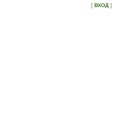
[
ВХОД
]