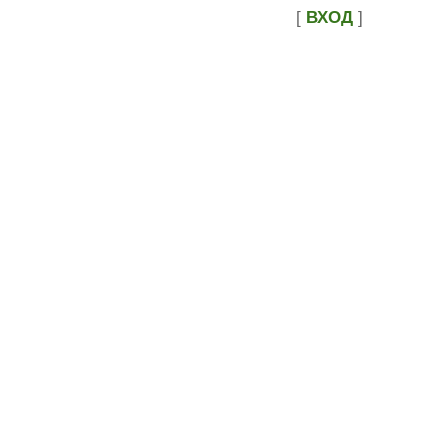
[
ВХОД
]