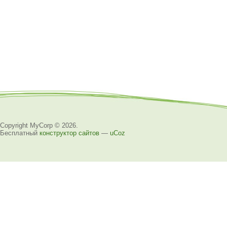
Copyright MyCorp © 2026
.
Бесплатный
конструктор сайтов
—
uCoz