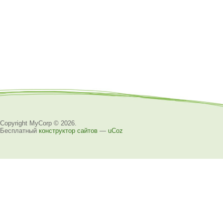
Copyright MyCorp © 2026
.
Бесплатный
конструктор сайтов
—
uCoz