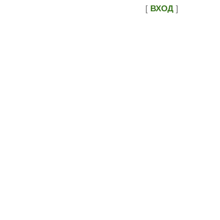
[
ВХОД
]