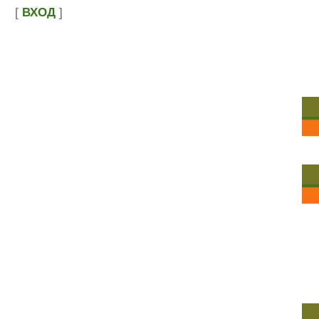
[
ВХОД
]