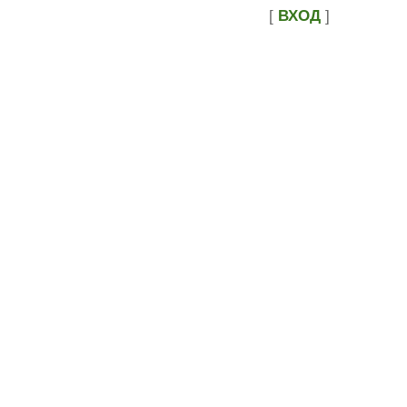
[
ВХОД
]