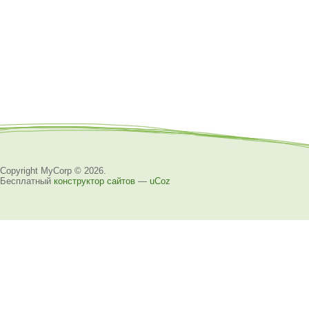
Copyright MyCorp © 2026
.
Бесплатный
конструктор сайтов
—
uCoz