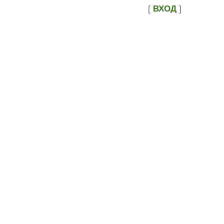
[
ВХОД
]