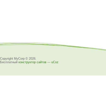
Copyright MyCorp © 2026
.
Бесплатный
конструктор сайтов
—
uCoz