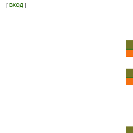
[
ВХОД
]