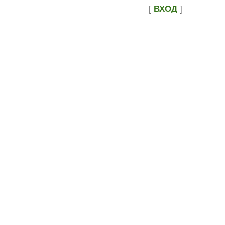
[
ВХОД
]