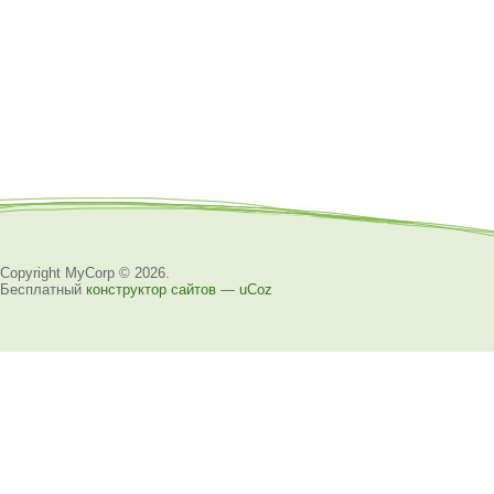
Copyright MyCorp © 2026
.
Бесплатный
конструктор сайтов
—
uCoz