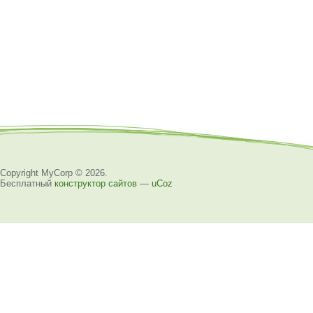
Copyright MyCorp © 2026
.
Бесплатный
конструктор сайтов
—
uCoz