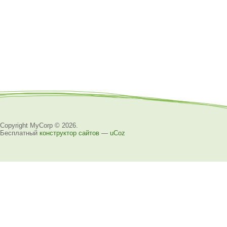
Copyright MyCorp © 2026
.
Бесплатный
конструктор сайтов
—
uCoz