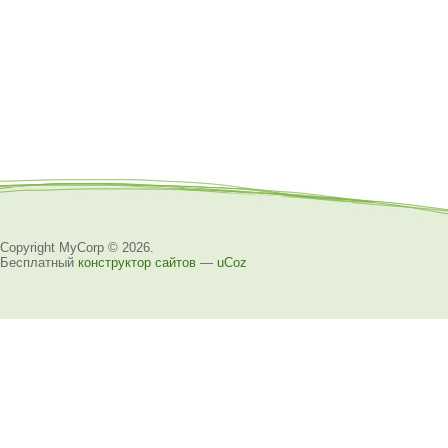
Copyright MyCorp © 2026
.
Бесплатный
конструктор сайтов
—
uCoz