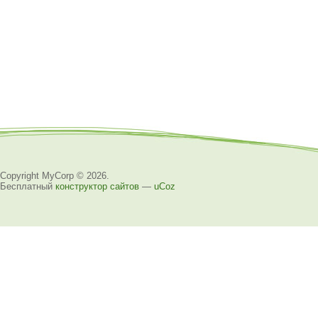
Copyright MyCorp © 2026
.
Бесплатный
конструктор сайтов
—
uCoz