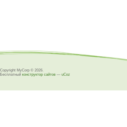
Copyright MyCorp © 2026
.
Бесплатный
конструктор сайтов
—
uCoz