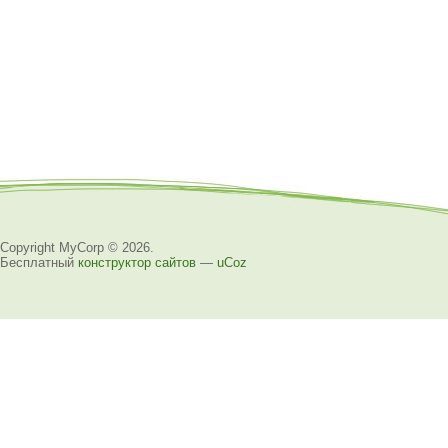
Copyright MyCorp © 2026
.
Бесплатный
конструктор сайтов
—
uCoz