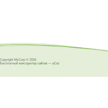
Copyright MyCorp © 2026
.
Бесплатный
конструктор сайтов
—
uCoz