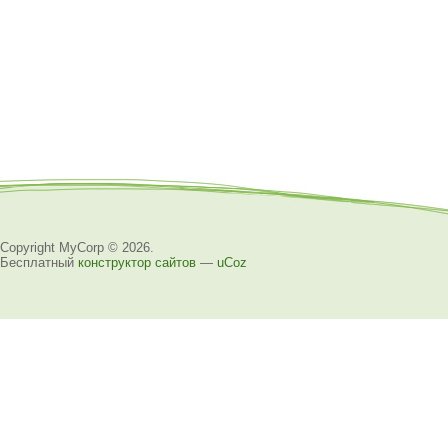
Copyright MyCorp © 2026
.
Бесплатный
конструктор сайтов
—
uCoz