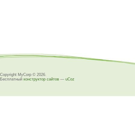
Copyright MyCorp © 2026
.
Бесплатный
конструктор сайтов
—
uCoz