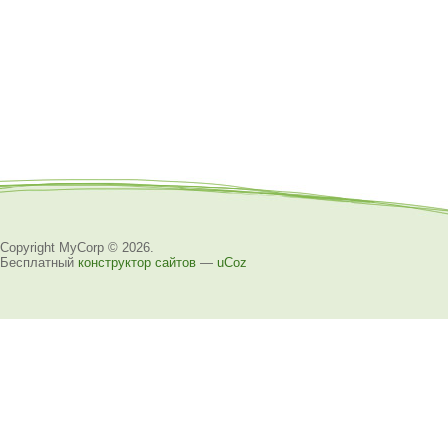
Copyright MyCorp © 2026
.
Бесплатный
конструктор сайтов
—
uCoz