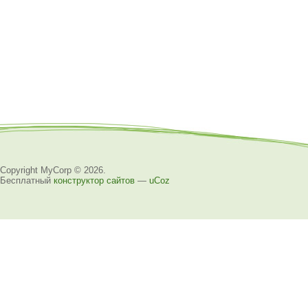
Copyright MyCorp © 2026
.
Бесплатный
конструктор сайтов
—
uCoz