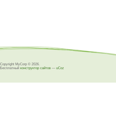
Copyright MyCorp © 2026
.
Бесплатный
конструктор сайтов
—
uCoz