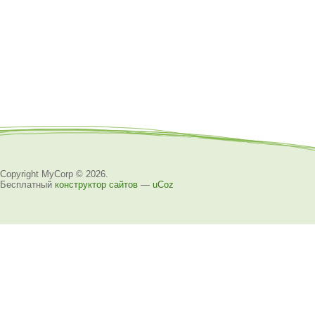
Copyright MyCorp © 2026
.
Бесплатный
конструктор сайтов
—
uCoz