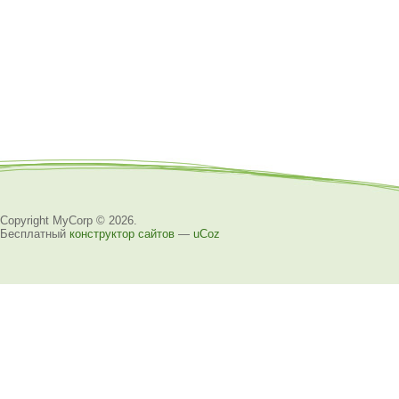
Copyright MyCorp © 2026
.
Бесплатный
конструктор сайтов
—
uCoz