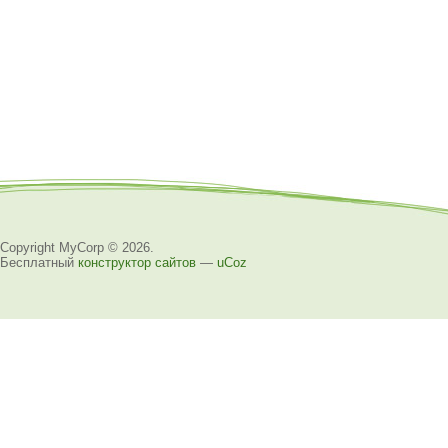
Copyright MyCorp © 2026
.
Бесплатный
конструктор сайтов
—
uCoz