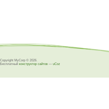
Copyright MyCorp © 2026
.
Бесплатный
конструктор сайтов
—
uCoz