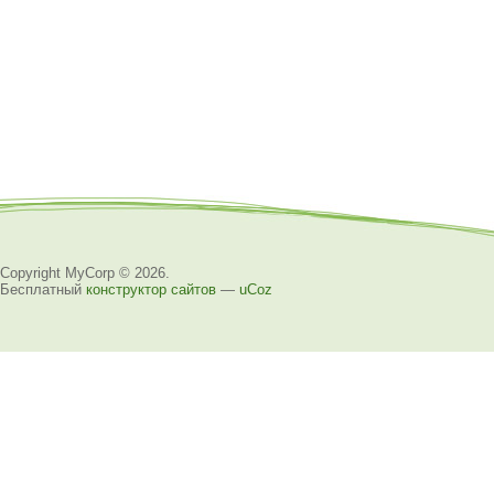
Copyright MyCorp © 2026
.
Бесплатный
конструктор сайтов
—
uCoz