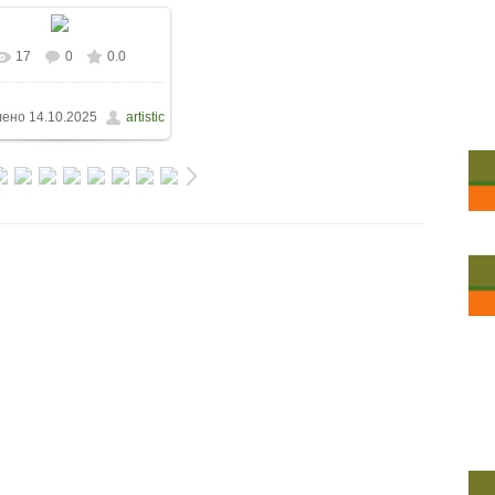
17
0
0.0
лено
14.10.2025
artistic