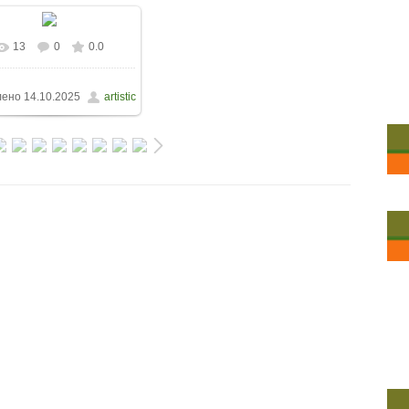
13
0
0.0
лено
14.10.2025
artistic