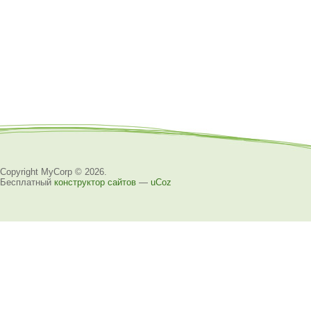
Copyright MyCorp © 2026
.
Бесплатный
конструктор сайтов
—
uCoz