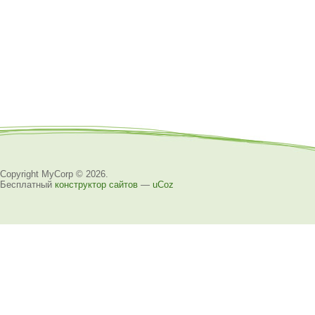
Copyright MyCorp © 2026
.
Бесплатный
конструктор сайтов
—
uCoz