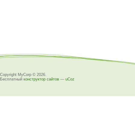
Copyright MyCorp © 2026
.
Бесплатный
конструктор сайтов
—
uCoz