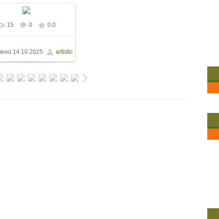
15
0
0.0
лено
14.10.2025
artistic