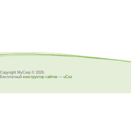
Copyright MyCorp © 2026
.
Бесплатный
конструктор сайтов
—
uCoz