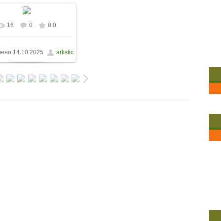
16
0
0.0
лено
14.10.2025
artistic