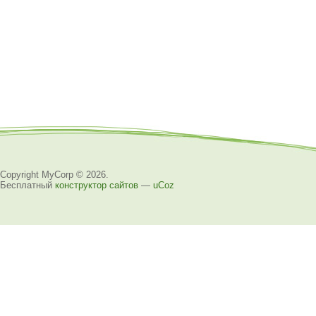
Copyright MyCorp © 2026
.
Бесплатный
конструктор сайтов
—
uCoz