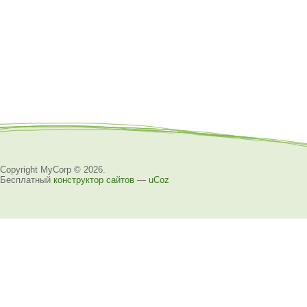
Copyright MyCorp © 2026
.
Бесплатный
конструктор сайтов
—
uCoz