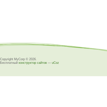
Copyright MyCorp © 2026
.
Бесплатный
конструктор сайтов
—
uCoz