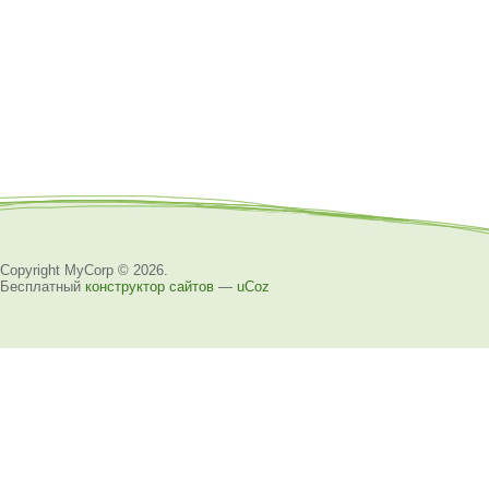
Copyright MyCorp © 2026
.
Бесплатный
конструктор сайтов
—
uCoz