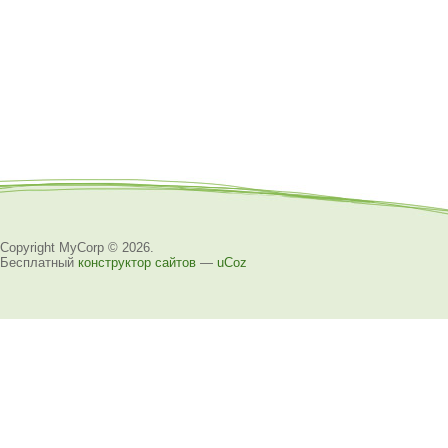
Copyright MyCorp © 2026
.
Бесплатный
конструктор сайтов
—
uCoz