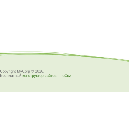
Copyright MyCorp © 2026
.
Бесплатный
конструктор сайтов
—
uCoz