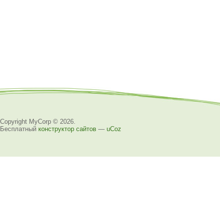
Copyright MyCorp © 2026
.
Бесплатный
конструктор сайтов
—
uCoz