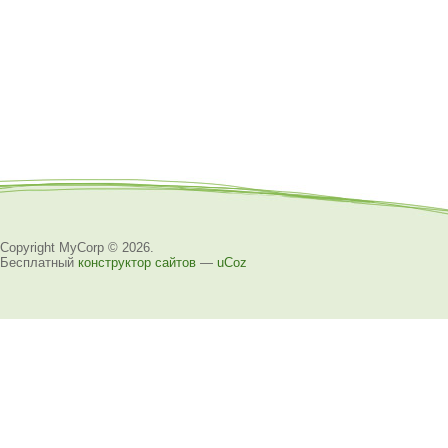
Copyright MyCorp © 2026
.
Бесплатный
конструктор сайтов
—
uCoz