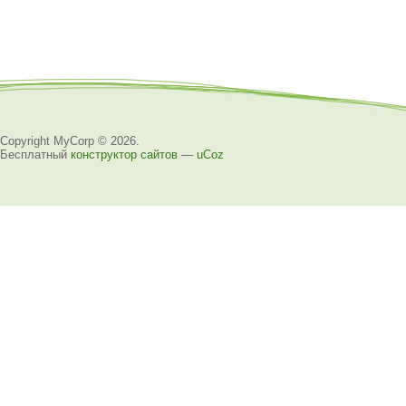
Copyright MyCorp © 2026
.
Бесплатный
конструктор сайтов
—
uCoz