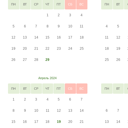
ПН
ВТ
СР
ЧТ
ПТ
СБ
ВС
ПН
ВТ
1
2
3
4
5
6
7
8
9
10
11
4
5
12
13
14
15
16
17
18
11
12
19
20
21
22
23
24
25
18
19
26
27
28
29
25
26
Апрель 2024
ПН
ВТ
СР
ЧТ
ПТ
СБ
ВС
ПН
ВТ
1
2
3
4
5
6
7
8
9
10
11
12
13
14
6
7
15
16
17
18
19
20
21
13
14