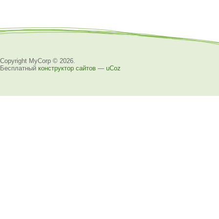
Copyright MyCorp © 2026
.
Бесплатный
конструктор сайтов
—
uCoz