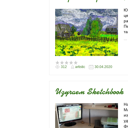
Юн
це
ра
Пе
та
..
312
artistic
30.04.2020
Изучаем Sketchbook
На
М
из
уд
ф