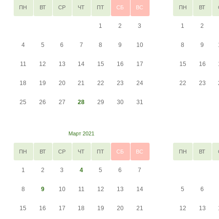
ПН
ВТ
СР
ЧТ
ПТ
СБ
ВС
ПН
ВТ
1
2
3
1
2
4
5
6
7
8
9
10
8
9
11
12
13
14
15
16
17
15
16
18
19
20
21
22
23
24
22
23
25
26
27
28
29
30
31
Март 2021
ПН
ВТ
СР
ЧТ
ПТ
СБ
ВС
ПН
ВТ
1
2
3
4
5
6
7
8
9
10
11
12
13
14
5
6
15
16
17
18
19
20
21
12
13