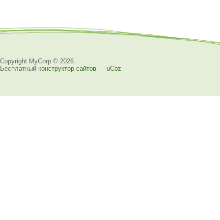
Copyright MyCorp © 2026
.
Бесплатный
конструктор сайтов
—
uCoz