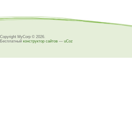
Copyright MyCorp © 2026
.
Бесплатный
конструктор сайтов
—
uCoz